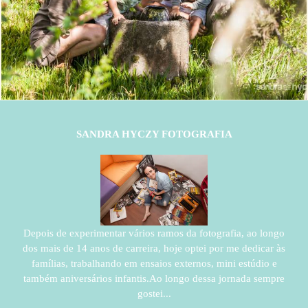
555
29
SANDRA HYCZY FOTOGRAFIA
Depois de experimentar vários ramos da fotografia, ao longo
dos mais de 14 anos de carreira, hoje optei por me dedicar às
famílias, trabalhando em ensaios externos, mini estúdio e
também aniversários infantis.Ao longo dessa jornada sempre
gostei...