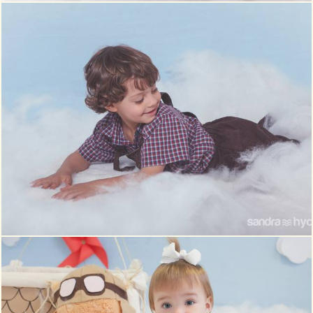
804
22